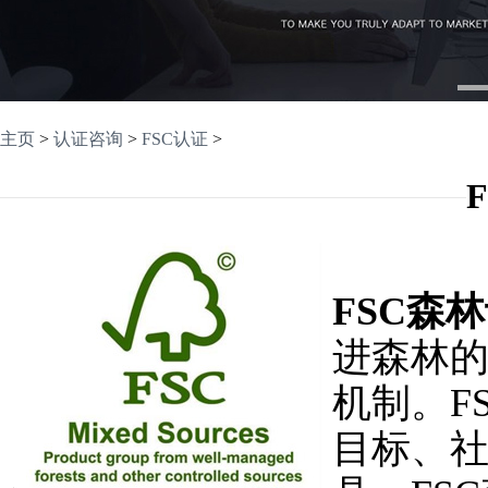
1
主页
>
认证咨询
>
FSC认证
>
FSC森
进森林
机制。F
目标、