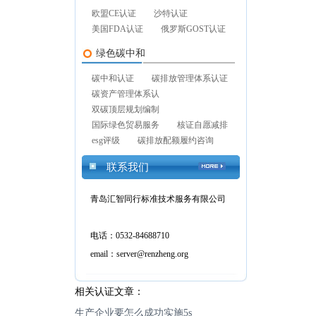
欧盟CE认证
沙特认证
美国FDA认证
俄罗斯GOST认证
绿色碳中和
碳中和认证
碳排放管理体系认证
碳资产管理体系认
双碳顶层规划编制
国际绿色贸易服务
核证自愿减排
esg评级
碳排放配额履约咨询
联系我们
青岛汇智同行标准技术服务有限公司
电话：0532-84688710
email：server@renzheng.org
相关认证文章：
生产企业要怎么成功实施5s