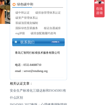
绿色碳中和
碳中和认证
碳排放管理体系认证
碳资产管理体系认
双碳顶层规划编制
国际绿色贸易服务
核证自愿减排
esg评级
碳排放配额履约咨询
联系我们
青岛汇智同行标准技术服务有限公司
电话：0532-84688710
email：server@renzheng.org
相关认证文章：
安全生产标准化三级达标和ISO45001有
什么区别
ISO45001:2027换版：心理健康强制管控